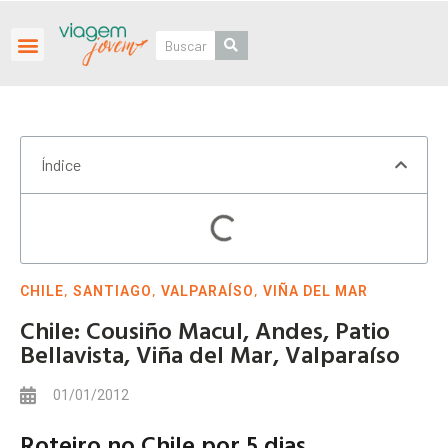
Roteiros Personalizados
Índice
,
,
,
CHILE
SANTIAGO
VALPARAÍSO
VIÑA DEL MAR
Chile: Cousiño Macul, Andes, Patio
Bellavista, Viña del Mar, Valparaíso
01/01/2012
Roteiro no Chile por 5 dias