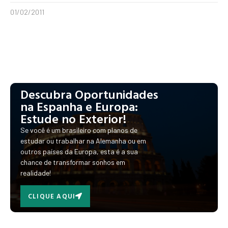
01/02/2011
Descubra Oportunidades
na Espanha e Europa:
Estude no Exterior!
Se você é um brasileiro com planos de
estudar ou trabalhar na Alemanha ou em
outros países da Europa, esta é a sua
chance de transformar sonhos em
realidade!
CLIQUE AQUI