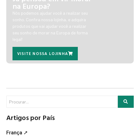
na Europa?
Nós podemos ajudar você a realizar seu
sonho. Confira nossa lojinha, e adquira
produtos que vai ajudar você a realizar
seu sonho de morar na Europa de forma
legal!
VISITE NOSSA LOJINHA
Artigos por País
França ➚