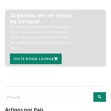
Já pensou em vir morar
na Europa?
Nós podemos ajudar você a realizar seu
sonho. Confira nossa lojinha, e adquira
produtos que vai ajudar você a realizar
seu sonho de morar na Europa de forma
legal!
VISITE NOSSA LOJINHA
Artigos por País