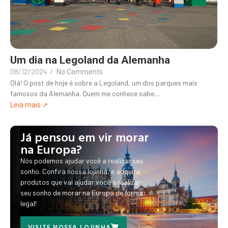
Um dia na Legoland da Alemanha
08/12/2024
/
No Comments
Olá! O post de hoje é sobre a Legoland, um dos parques mais
famosos da Alemanha. Quem me conhece sabe…
Leia mais ➚
Já pensou em vir morar
na Europa?
Nós podemos ajudar você a realizar seu
sonho. Confira nossa lojinha, e adquira
produtos que vai ajudar você a realizar
seu sonho de morar na Europa de forma
legal!
VISITE NOSSA LOJINHA