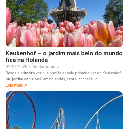
Keukenhof – o jardim mais belo do mundo
fica na Holanda
02/03/2025
/
No Comments
Desde a primeira vez que ouvi falar pela primeira vez do Keukenhof
ou “jardim de tulipas” em holandês, tentei conhecê-lo…
Leia mais ➚