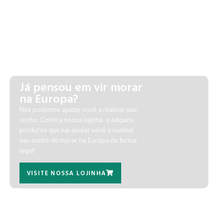
Já pensou em vir morar
na Europa?
Nós podemos ajudar você a realizar seu
sonho. Confira nossa lojinha, e adquira
produtos que vai ajudar você a realizar
seu sonho de morar na Europa de forma
legal!
VISITE NOSSA LOJINHA