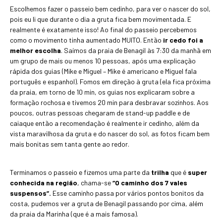
Escolhemos fazer o passeio bem cedinho, para ver o nascer do sol,
pois eu li que durante o dia a gruta fica bem movimentada. E
realmente é exatamente isso! Ao final do passeio percebemos
como o movimento tinha aumentado MUITO. Então
ir cedo foi a
melhor escolha
. Saímos da praia de Benagil às 7:30 da manhã em
um grupo de mais ou menos 10 pessoas, após uma explicação
rápida dos guias (Mike e Miguel – Mike é americano e Miguel fala
português e espanhol). Fomos em direção à gruta (ela fica próxima
da praia, em torno de 10 min, os guias nos explicaram sobre a
formação rochosa e tivemos 20 min para desbravar sozinhos. Aos
poucos, outras pessoas chegaram de stand-up paddle e de
caiaque então a recomendação é realmente ir cedinho, além da
vista maravilhosa da gruta e do nascer do sol, as fotos ficam bem
mais bonitas sem tanta gente ao redor.
Terminamos o passeio e fizemos uma parte da
trilha
que é
super
conhecida na região
, chama-se
“O caminho dos 7 vales
suspensos”.
Esse caminho passa por vários pontos bonitos da
costa, pudemos ver a gruta de Benagil passando por cima, além
da praia da Marinha (que é a mais famosa).