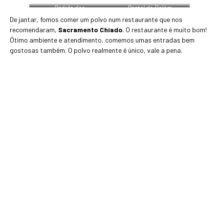
Padrão dos
Pastel de Belém
Descobrimentos
De jantar, fomos comer um polvo num restaurante que nos
recomendaram,
Sacramento Chiado
. O restaurante é muito bom!
Ótimo ambiente e atendimento, comemos umas entradas bem
gostosas também. O polvo realmente é único, vale a pena.