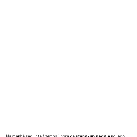
Na manhã seguinte fizemos 1 hora de
stand-up paddle
no lago,