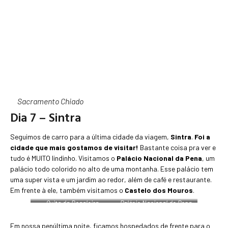
Sacramento Chiado
Dia 7 – Sintra
Seguimos de carro para a última cidade da viagem,
Sintra
.
Foi a
cidade que mais gostamos de visitar!
Bastante coisa pra ver e
tudo é MUITO lindinho. Visitamos o
Palácio Nacional da Pena
, um
palácio todo colorido no alto de uma montanha. Esse palácio tem
uma super vista e um jardim ao redor, além de café e restaurante.
Em frente à ele, também visitamos o
Castelo dos Mouros
.
Quita da Regaleira
Palácio Nacional de Pena
Em nossa penúltima noite, ficamos hospedados de frente para o