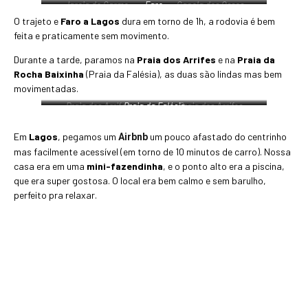
Igreja do Carmo
Faro
Capela dos Ossos
O trajeto e
Faro a Lagos
dura em torno de 1h, a rodovia é bem
feita e praticamente sem movimento.
Durante a tarde, paramos na
Praia dos Arrifes
e na
Praia da
Rocha Baixinha
(Praia da Falésia), as duas são lindas mas bem
movimentadas.
Praia dos Arrifes
Praia da Falésia
Praia dos Arrifes
Em
Lagos
, pegamos um
um pouco afastado do centrinho
Airbnb
mas facilmente acessível (em torno de 10 minutos de carro). Nossa
casa era em uma
mini-fazendinha
, e o ponto alto era a piscina,
que era super gostosa. O local era bem calmo e sem barulho,
perfeito pra relaxar.