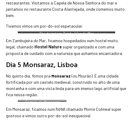
restaurantes. Visitamos a Capela de Nossa Senhora do mar e
jantamos no restaurante Costa Alantejada, onde comemos muito
bem.
Tivemos vimos um por-do-sol espetacular.
Capela de Nossa Senhora
Por do sol em Zambujeira do Mar
Restaurante Costa
do Mar
Alentejana
Em Zambujeira do Mar, ficamos hospedados num hostel muito
legal, chamado
super organizado e com uma
Hostel Nature
proposta de cuidado com a natureza que achamos encantadora.
Dia 5 Monsaraz, Lisboa
No quinto dia, fomos pra
Monsaraz
(ou Mourão). É uma cidade
fortificada por um castelo medieval, construído no alto de uma
montanha e com uma vista linda para um imenso lago artificial que
fica nessa região.
Castelo de Monsaraz
Em Monsaraz, ficamos num
chamado Monte Colmeal super
hotel
gostoso e vimos outro por-do-sol inesquecível.