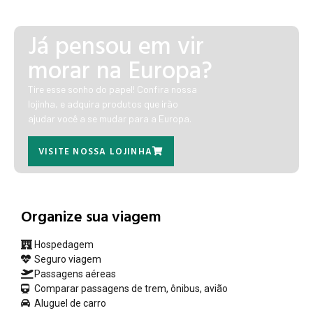
Já pensou em vir
morar na Europa?
Tire esse sonho do papel! Confira nossa
lojinha, e adquira produtos que irão
ajudar você a se mudar para a Europa.
VISITE NOSSA LOJINHA
Organize sua viagem
Hospedagem
Seguro viagem
Passagens aéreas
Comparar passagens de trem, ônibus, avião
Aluguel de carro