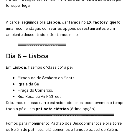
foi super legal!
A tarde, seguimos pra
Lisboa
. Jantamos no
LX Factory
, que foi
uma recomendação com várias opções de restaurantes e um
ambiente descontraído. Gostamos muito.
Mercado da Ribeira
também conhecido por
Dia 6 – Lisboa
Time Out Market
Em
Lisboa
, fizemos o “clássico” a pé:
Miradouro da Senhora do Monte
Igreja da Sé
Praça do Comércio,
Rua Rosa ou Pink Street
Deixamos o nosso carro estacionado e nos locomovemos o tempo
todo a pé ou em
patinete elétrico
(ótima opção).
Igreja da Sé
Praça do Comércio
Torre de Belém
Fomos para monumento Padrão dos Descobrimentos e pra torre
de Belém de patinete, e lá comemos o famoso pastel de Belém.