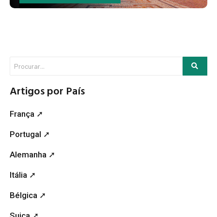
Artigos por País
França ➚
Portugal ➚
Alemanha ➚
Itália ➚
Bélgica ➚
Suiça ➚