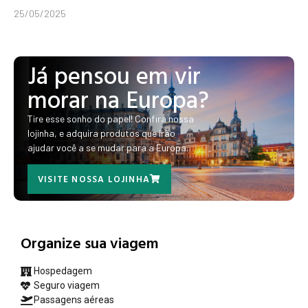
25/05/2025
Já pensou em vir
morar na Europa?
Tire esse sonho do papel! Confira nossa
lojinha, e adquira produtos que irão
ajudar você a se mudar para a Europa.
VISITE NOSSA LOJINHA
Organize sua viagem
Hospedagem
Seguro viagem
Passagens aéreas