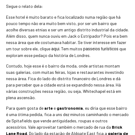
Segue o relato dela:
Esse hotel é muito barato e fica localizado numa região que há
pouco tempo não era muito bem visto, por ser um bairro que
acolhe diversas etnias e ser um antigo distrito industrial da cidade.
Além disso, quem nunca ouviu em Jack o Estripador? Pois era bem
nessa área que ele costumava habitar. Se tiver interesse em fazer
um tour sobre ele, clique
. Tem muitos
que
aqui
passeios turísticos
exploram esse pedaço da história de Londres.
Contudo, hoje esse é o bairro da moda, onde artistas montam
suas galerias, com muitas feiras, lojas e restaurantes investindo
nessa área. Fica do lado do distrito financeiro de Londres e dá
para perceber que a cidade está se expandindo nessa área. Há
várias construções nessa região, ou seja, Whitechapel está em
plena ascensão.
Para quem gosta de
arte
e
gastronomia
, eu diria que esse bairro
é uma ótima pedida, fica a uns dez minutos caminhando o mercado
de Spitafields que vende antiguidades, roupas e outros
acessórios. Vale aproveitar também o mercado de rua da
Brick
Lane Road
. Do lado da estação de Aldgate East fica a
galeria de