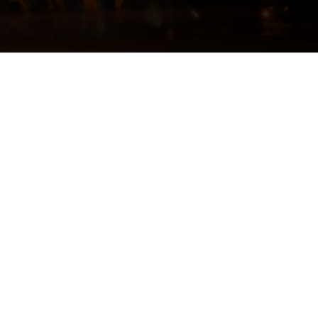
Roteiro de 1 dia em Dominica no Caribe
Dominica: Um Paraíso Natural no Caribe Se você está em busca de um destino autêntico, repleto de natureza intocada e…
Como reservar uma mesa na Oktoberfest de Munique em 6 passos
A Oktoberfest de Munique é um dos eventos mais famoso da Alemanha, e do mundo! E se você está planejando…