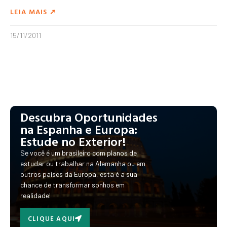
LEIA MAIS ➚
15/11/2011
Descubra Oportunidades
na Espanha e Europa:
Estude no Exterior!
Se você é um brasileiro com planos de
estudar ou trabalhar na Alemanha ou em
outros países da Europa, esta é a sua
chance de transformar sonhos em
realidade!
CLIQUE AQUI