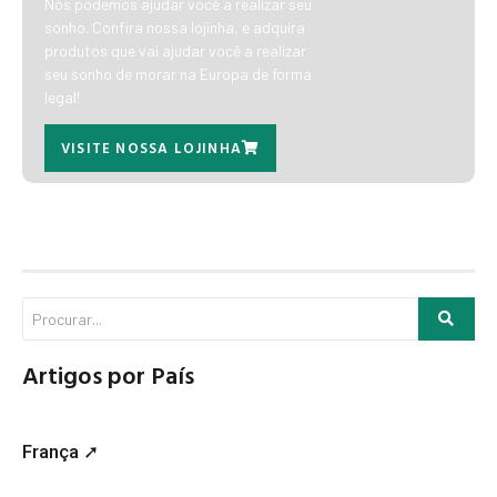
Nós podemos ajudar você a realizar seu
sonho. Confira nossa lojinha, e adquira
produtos que vai ajudar você a realizar
seu sonho de morar na Europa de forma
legal!
VISITE NOSSA LOJINHA
Artigos por País
França ➚