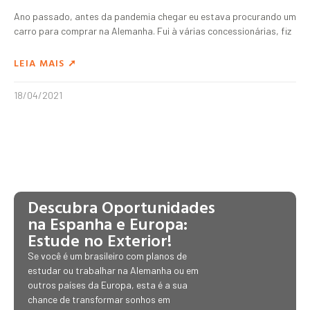
Ano passado, antes da pandemia chegar eu estava procurando um
carro para comprar na Alemanha. Fui à várias concessionárias, fiz
LEIA MAIS ➚
18/04/2021
Descubra Oportunidades
na Espanha e Europa:
Estude no Exterior!
Se você é um brasileiro com planos de
estudar ou trabalhar na Alemanha ou em
outros países da Europa, esta é a sua
chance de transformar sonhos em