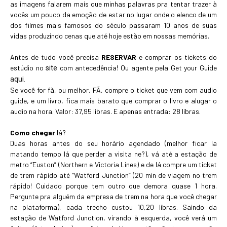
as imagens falarem mais que minhas palavras pra tentar trazer à
vocês um pouco da emoção de estar no lugar onde o elenco de um
dos filmes mais famosos do século passaram 10 anos de suas
vidas produzindo cenas que até hoje estão em nossas memórias.
A
ntes de tudo você precisa
RESERVAR
e comprar os tickets do
estúdio no
com antecedência! Ou agente pela Get your Guide
site
aqui.
Se você for fã, ou melhor, FÃ, compre o ticket que vem com audio
guide, e um livro, fica mais barato que comprar o livro e alugar o
audio na hora. Valor: 37,95 libras. E apenas entrada: 28 libras.
Como chegar
lá?
Duas horas antes do seu horário agendado (melhor ficar la
matando tempo lá que perder a visita ne?), vá até a estação de
metro “Euston” (Northern e Victoria Lines) e de lá compre um ticket
de trem rápido até “Watford Junction” (20 min de viagem no trem
rápido! Cuidado porque tem outro que demora quase 1 hora.
Pergunte pra alguém da empresa de trem na hora que você chegar
na plataforma), cada trecho custou 10,20 libras. Saindo da
estação de Watford Junction, virando à esquerda, você verá um