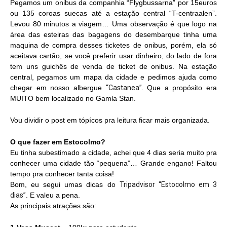
Pegamos um onibus da companhia “Flygbussarna” por 15euros
ou 135 coroas suecas até a estação central “T-centraalen”.
Levou 80 minutos a viagem… Uma observação é que logo na
área das esteiras das bagagens do desembarque tinha uma
maquina de compra desses ticketes de onibus, porém, ela só
aceitava cartão, se você preferir usar dinheiro, do lado de fora
tem uns guichês de venda de ticket de onibus. Na estação
central, pegamos um mapa da cidade e pedimos ajuda como
chegar em nosso albergue
“Castanea”.
Que a propósito era
MUITO bem localizado no Gamla Stan.
Vou dividir o post em tópícos pra leitura
ficar mais organizada
.
O que fazer em Estocolmo?
Eu tinha subestimado a cidade, achei que 4 dias seria muito pra
conhecer uma cidade tão “pequena”… Grande engano! Faltou
tempo pra conhecer tanta coisa!
Bom, eu segui umas dicas do
Tripadvisor “Estocolmo em 3
dias”
. E valeu a pena.
As principais atrações são: