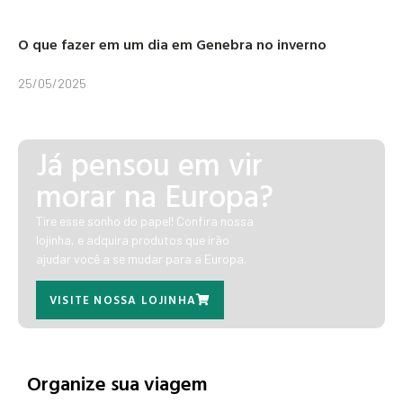
O que fazer em um dia em Genebra no inverno
25/05/2025
Já pensou em vir
morar na Europa?
Tire esse sonho do papel! Confira nossa
lojinha, e adquira produtos que irão
ajudar você a se mudar para a Europa.
VISITE NOSSA LOJINHA
Organize sua viagem