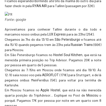
Ficamos esperando/dormindo até 5hs da manhã do outro dia para
fazer check-in pela
para Tallinn (passagem por 32€).
RYAN AIR
Fonte: google
Aproveitamos para conhecer Tallinn durante o dia todo e
marcamos nosso onibus pela
para às 23hs (25€).
LUX Express
Chegamos às 7hs do dia 13/10 em
e ficamos até
São Petersburgo
dia 15/10 quando pegamos trem às 23hs pela
(66€)
Russian Trains
para Moscou.
Em São Petersburgo ficamos no
, que está na
Hostel Soul Kitchen
merecida primeira posição no Trip Advisor. Pagamos 20€ a noite
por pessoa em quarto de 5 pessoas.
Chegamos às 7:15hs em Moscou onde ficamos até dia 19/10. Às
12:10 saía nosso voo pela
(171€) para Stuttgart, e de lá
AEROFLOT
pegamos onibus MeinFernBus (5€), para voltar pra terrinha de
Karlsruhe.
Em Moscou ficamos no
, que está na não merecida
Apple Hostel
quarta posição do TripAdvisor… Expliquei no Post de
o
Moscou
porquê. Pagamos 17€ por pessoa por noite em um quarto com 8
pessoas.