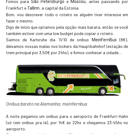
Fomos para
e
, antes passando por
São Petersburgo
Moscou
Frankfurt e
, a capital da Estonia.
Tallinn
Bom, vou descrever todo o roteiro se alguém tiver interesse em
fazer o mesmo.
Digo de início que optamos pela opção mais barata, então se você
também estiver com uma low budget pode copiar o roteiro.
Saímos de Karlsruhe dia 11/10 de onibus
(8€),
MeinFernBus
deixamos nossas malas nos lockers da Hauptbahnhof (estação de
trem principal por 3,50€ por 24hs), e fomos conhecer a cidade…
Onibus barato na Alemanha: meinfernbus
A noite pegamos um onibus para o aeroporto de Frankfurt-Hahn
(só tem onibus pra lá), por 14€ às 22hs e chegamos 23:45hs no
aeroporto.