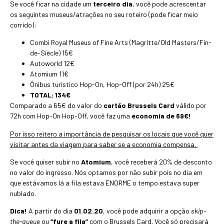
Se você ficar na cidade um
terceiro dia
, você pode acrescentar
os seguintes museus/atrações no seu roteiro (pode ficar meio
corrido):
Combi Royal Museus of Fine Arts (Magritte/Old Masters/Fin-
de-Siècle) 15€
Autoworld 12€
Atomium 11€
Ônibus turístico Hop-On, Hop-Off (por 24h) 25€
TOTAL: 134€
Comparado a 65€ do valor do
cartão Brussels Card
válido por
72h com Hop-On Hop-Off, você faz uma
economia de 69€!
Por isso reitero a importância de pesquisar os locais que você quer
visitar antes da viagem para saber se a economia compensa.
Se você quiser subir no
Atomium
, você receberá 20% de desconto
no valor do ingresso. Nós optamos por não subir pois no dia em
que estávamos lá a fila estava ENORME o tempo estava super
nublado.
Dica!
A partir do dia
01.02.20
, você pode adquirir a opção
skip-
the-queue
ou
“fure a fila”
com o Brussels Card. Você só precisará