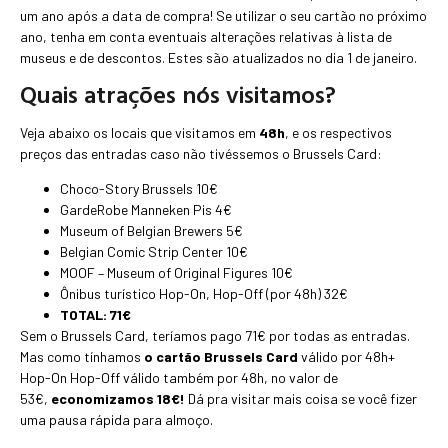
um ano após a data de compra! Se utilizar o seu cartão no próximo
ano, tenha em conta eventuais alterações relativas à lista de
museus e de descontos. Estes são atualizados no dia 1 de janeiro.
Quais atrações nós visitamos?
Veja abaixo os locais que visitamos em
48h
, e os respectivos
preços das entradas caso não tivéssemos o Brussels Card:
Choco-Story Brussels 10€
GardeRobe Manneken Pis 4€
Museum of Belgian Brewers 5€
Belgian Comic Strip Center 10€
MOOF – Museum of Original Figures 10€
Ônibus turístico Hop-On, Hop-Off (por 48h) 32€
TOTAL: 71€
Sem o Brussels Card, teríamos pago 71€ por todas as entradas.
Mas como tínhamos
o cartão Brussels Card
válido por 48h+
Hop-On Hop-Off válido também por 48h, no valor de
53€,
economizamos 18€!
Dá pra visitar mais coisa se você fizer
uma pausa rápida para almoço.