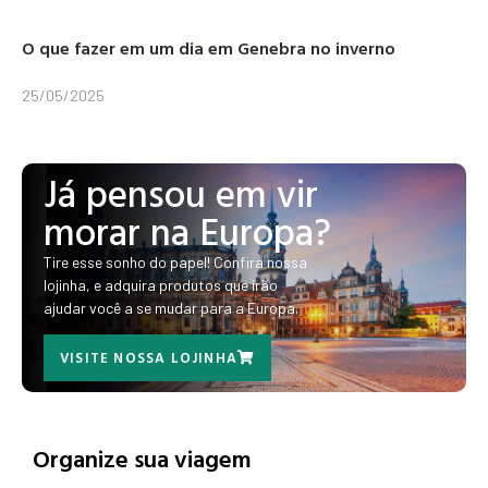
O que fazer em um dia em Genebra no inverno
25/05/2025
Já pensou em vir
morar na Europa?
Tire esse sonho do papel! Confira nossa
lojinha, e adquira produtos que irão
ajudar você a se mudar para a Europa.
VISITE NOSSA LOJINHA
Organize sua viagem