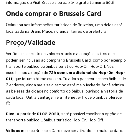
informação da Visit Brussels ou baixá-lo gratuitamente
.
aqui
Onde comprar o Brussels Card
ou nas informações turísticas de Bruxelas, uma delas está
Online
localizada na Grand Place, no andar térreo da prefeitura.
Preço/Validade
Verifique nesse
os valores atuais e as opções extras que
site
podem ser inclusas ao comprar o Brussels Card, como por exemplo
transporte público ou ônibus turístico Hop-On, Hop-Off. Nós
escolhemos a opção de
72h com um adicional do Hop-On, Hop-
Off,
que foi uma ótima escolha. Eu adoro passear nesses ônibus de
2 andares, ainda mais se o tempo está meio fechado. Você admira
as belezas da cidade no conforto do ônibus, ouvindo a história de
cada local. Outra vantagem é a internet wifi que o ônibus oferece
🙂
Dica!
A partir de
01.02.2020
, será possível escolher a opção de
transporte público
E
ônibus turístico Hop-On, Hop-Off.
Validade
: o seu Brussels Card deve ser ativado, no mais tardard,