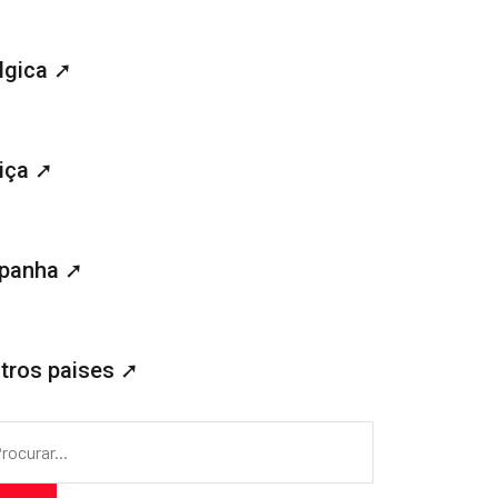
lgica ➚
iça ➚
panha ➚
tros paises ➚