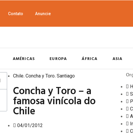
Contato
Anuncie
AMÉRICAS
EUROPA
ÁFRICA
ASIA
Org
,
,
Chile
Concha y Toro
Santiago
Concha y Toro – a
H
S
famosa vinícola do
P
Chile
C
A
I
04/01/2012
C