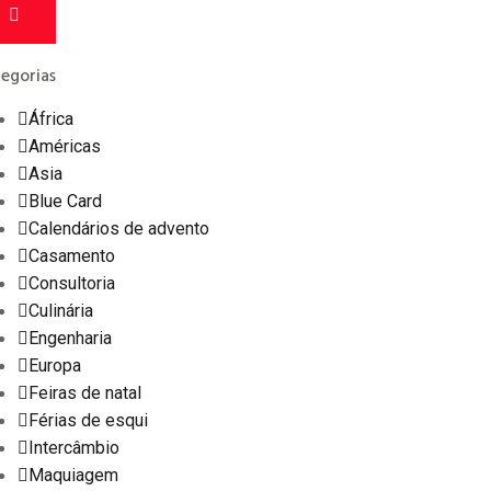
egorias
África
Américas
Asia
Blue Card
Calendários de advento
Casamento
Consultoria
Culinária
Engenharia
Europa
Feiras de natal
Férias de esqui
Intercâmbio
Maquiagem