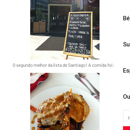
Bé
Su
O segundo melhor da lista de Santiago! A comida foi:
Es
Ou