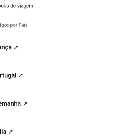
ooks de viagem
igos por País
ança ➚
rtugal ➚
emanha ➚
ália ➚