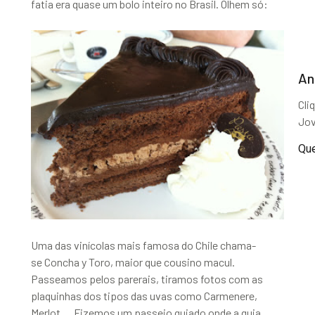
fatia era quase um bolo inteiro no Brasil. Olhem só:
An
Cli
Jo
Que
Uma das vinícolas mais famosa do Chile chama-
se Concha y Toro, maior que cousino macul.
Passeamos pelos parerais, tiramos fotos com as
plaquinhas dos tipos das uvas como Carmenere,
Merlot… Fizemos um passeio guiado onde a guia