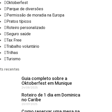
Oktoberfest
Parque de diversões
Permissão de moradia na Europa
Pratos típicos
Roteiro personalizado
Seguro saúde
Tax Free
Trabalho voluntário
Trilhas
Turismo
ts recentes
Guia completo sobre a
Oktoberfest em Munique
24/08/2025
Roteiro de 1 dia em Dominica
no Caribe
20/07/2025
Como reservar uma mesa na