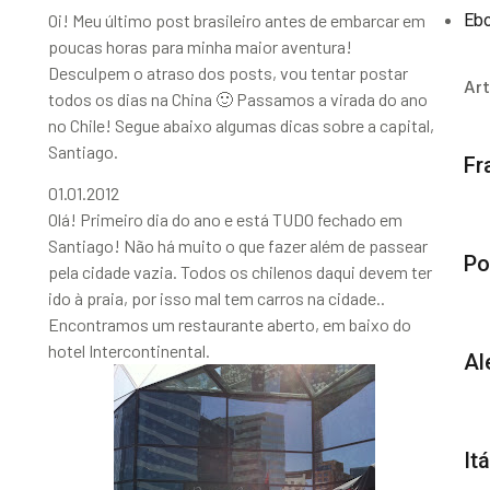
Oi! Meu último post brasileiro antes de embarcar em
Eb
poucas horas para minha maior aventura!
Desculpem o atraso dos posts, vou tentar postar
Art
todos os dias na China 🙂 Passamos a virada do ano
no Chile! Segue abaixo algumas dicas sobre a capital,
Santiago.
Fr
01.01.2012
Olá! Primeiro dia do ano e está TUDO fechado em
Santiago! Não há muito o que fazer além de passear
Po
pela cidade vazia. Todos os chilenos daqui devem ter
ido à praia, por isso mal tem carros na cidade..
Encontramos um restaurante aberto, em baixo do
hotel Intercontinental.
Al
It