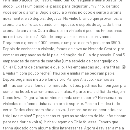
álcool. Existe um passo-a-passo para degustar um vinho, de tudo
você sente o aroma. Depois circula o vinho no copo e sente o aroma
novamente, e só depois, degusta. No vinho branco que provamos, o
aroma era de frutas quando em repouso, e depois de agitado tinha
aroma de carvalho. Outra dica dessa vinícola é pedir as Empadanas
no restaurante de lá. São de longe as melhores que provamos!
Pagamos a grande 4000 pesos, e um prato com 4 pequenas 3500.
Depois de conhecer a vinícola, fomos de novo no Mercado Central pra
comer as empanadas de lá pela indicação da Guia do passeio. Comi 3
empanadas de carne de centolha (uma espécia de carangueijo do
Chile). E outra de camarao e queijo. (As empanadas aqui era fritas 😛
E vinham com pouco rechei). Meu pai e minha mãe pediram peixe.
Depois pegamos metro e fomos pro Parque Arauco. Fizemos as
ultimas compras, fomos no mercado Tottus, pedimos hambúrguer pra
comer no hotel, e arrumamos as malas. A parte mais difícil da viagem!
Como levar 12 garrafas de vino na mala sem quebrar? Nenhuma das
vinícolas que fomos tinha caixa pra trasporte. Mas no fim deu tudo
certo! Todas chegaram são a salvo. (Lembre-se de colocar etiqueta
frágil nas malas! E peça essas etiquetas na viagem de ida, não tinham
para nos dar na volta). Minha viagem do Chile foi essa. Espero que
tenha ajudado com alguma dica interessante. Agora é revisar a mala