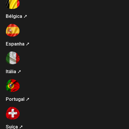
Bélgica ➚
Espanha ➚
Itália ➚
Portugal ➚
Suíça ➚