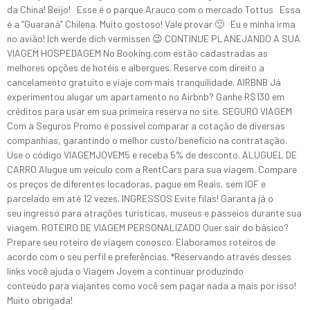
da China! Beijo! Esse é o parque Arauco com o mercado Tottus Essa
é a “Guaraná” Chilena. Muito gostoso! Vale provar 🙂 Eu e minha irma
no avião! Ich werde dich vermissen 😉 CONTINUE PLANEJANDO A SUA
VIAGEM HOSPEDAGEM No Booking.com estão cadastradas as
melhores opções de hotéis e albergues. Reserve com direito a
cancelamento gratuito e viaje com mais tranquilidade. AIRBNB Já
experimentou alugar um apartamento no Airbnb? Ganhe R$130 em
créditos para usar em sua primeira reserva no site. SEGURO VIAGEM
Com a Seguros Promo é possível comparar a cotação de diversas
companhias, garantindo o melhor custo/benefício na contratação.
Use o código VIAGEMJOVEM5 e receba 5% de desconto. ALUGUEL DE
CARRO Alugue um veículo com a RentCars para sua viagem. Compare
os preços de diferentes locadoras, pague em Reais, sem IOF e
parcelado em até 12 vezes. INGRESSOS Evite filas! Garanta já o
seu ingresso para atrações turísticas, museus e passeios durante sua
viagem. ROTEIRO DE VIAGEM PERSONALIZADO Quer sair do básico?
Prepare seu roteiro de viagem conosco. Elaboramos roteiros de
acordo com o seu perfil e preferências. *Reservando através desses
links você ajuda o Viagem Jovem a continuar produzindo
conteúdo para viajantes como você sem pagar nada a mais por isso!
Muito obrigada!