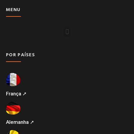
MENU
POR PAÍSES
França ➚
Alemanha ➚