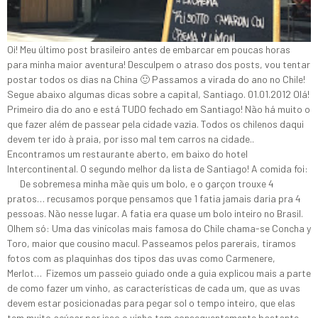
Oi! Meu último post brasileiro antes de embarcar em poucas horas
para minha maior aventura! Desculpem o atraso dos posts, vou tentar
postar todos os dias na China 🙂 Passamos a virada do ano no Chile!
Segue abaixo algumas dicas sobre a capital, Santiago. 01.01.2012 Olá!
Primeiro dia do ano e está TUDO fechado em Santiago! Não há muito o
que fazer além de passear pela cidade vazia. Todos os chilenos daqui
devem ter ido à praia, por isso mal tem carros na cidade..
Encontramos um restaurante aberto, em baixo do hotel
Intercontinental. O segundo melhor da lista de Santiago! A comida foi:
De sobremesa minha mãe quis um bolo, e o garçon trouxe 4
pratos… recusamos porque pensamos que 1 fatia jamais daria pra 4
pessoas. Não nesse lugar. A fatia era quase um bolo inteiro no Brasil.
Olhem só: Uma das vinícolas mais famosa do Chile chama-se Concha y
Toro, maior que cousino macul. Passeamos pelos parerais, tiramos
fotos com as plaquinhas dos tipos das uvas como Carmenere,
Merlot… Fizemos um passeio guiado onde a guia explicou mais a parte
de como fazer um vinho, as características de cada um, que as uvas
devem estar posicionadas para pegar sol o tempo inteiro, que elas
tem muito açúcar por isso o vinho tem consequentemente bastante