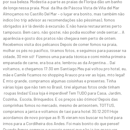
por sua beleza. Modestia a parte as praias de Floripa dão um banho
de longe nessa praia. Moai da Ilha de Páscoa Vista de Viña del Mar
Almoçamos no Castillo Del Mar – o lugar era bonito, mas também não
indico (no trip advisor as recomendações são péssimas), fomos
obrigados à ir lá devido à excursão. E não havia restaurantes perto
tampouco. Bem caro, não gostei, não podia escolher onde sentar… A
aparência e gosto dos pratos não chegava nem perto de ontem.
Recebemos visita dos pelicanos Depois de comer fomos na praia,
molhar os pés no pacifico, tiramos fotos, e seguimos para passear na
cidade, 30 min só! Fizemos uma parada técnica e comi minha primeira
empanada de carne, era boa ate, lembrou as da Argentina… Daí
voltamos, e chegamos 17:30 em Santiago.Meu pai voltou pro hotel, eu,
mãe e Camile ficamos no shopping Arauco pra ver as lojas, mto legal!
É mto grande, compramos algumas coisinhas e presentes. Tinha
várias lojas que não tem no Brasil, tirei algumas fotos onde tinham
roupas lindas! Essa loja é imperdível! Tem TUDO para Casa, Jardim,
Cozinha, Escola, Brinquedos. E os preços são ótimos! Depois das
comprinhas fomos no mercado, mesmo de anteontem, TOTTUS,
compramos a janta e voltamos de taxi para hotel. 30.12.2011 Hoje
acordamos de novo porque as 8:15 vieram nos buscar no hotel para
irmos para a Cordilheira dos Andes. Foi mais bonito do que pensei!
Quando fomos comprar o passeio pensei que não ia ter graça ver