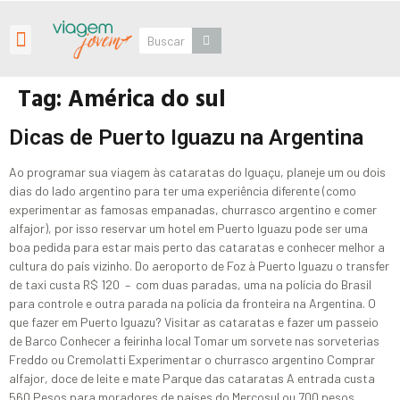
Roteiros Personalizados
Tag:
América do sul
Dicas de Puerto Iguazu na Argentina
Ao programar sua viagem às cataratas do Iguaçu, planeje um ou dois
dias do lado argentino para ter uma experiência diferente (como
experimentar as famosas empanadas, churrasco argentino e comer
alfajor), por isso reservar um hotel em Puerto Iguazu pode ser uma
boa pedida para estar mais perto das cataratas e conhecer melhor a
cultura do país vizinho. Do aeroporto de Foz à Puerto Iguazu o transfer
de taxi custa R$ 120 – com duas paradas, uma na polícia do Brasil
para controle e outra parada na polícia da fronteira na Argentina. O
que fazer em Puerto Iguazu? Visitar as cataratas e fazer um passeio
de Barco Conhecer a feirinha local Tomar um sorvete nas sorveterias
Freddo ou Cremolatti Experimentar o churrasco argentino Comprar
alfajor, doce de leite e mate Parque das cataratas A entrada custa
560 Pesos para moradores de países do Mercosul ou 700 pesos