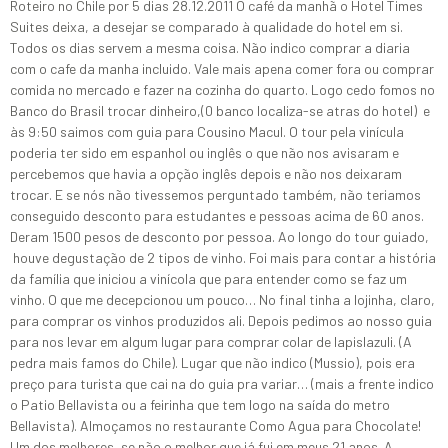
Roteiro no Chile por 5 dias 28.12.2011 O café da manhã o Hotel Times
Suites deixa, a desejar se comparado à qualidade do hotel em si.
Todos os dias servem a mesma coisa. Não indico comprar a diaria
com o cafe da manha incluido. Vale mais apena comer fora ou comprar
comida no mercado e fazer na cozinha do quarto. Logo cedo fomos no
Banco do Brasil trocar dinheiro,(0 banco localiza-se atras do hotel) e
às 9:50 saimos com guia para Cousino Macul. O tour pela vinícula
poderia ter sido em espanhol ou inglês o que não nos avisaram e
percebemos que havia a opção inglês depois e não nos deixaram
trocar. E se nós não tivessemos perguntado também, não teriamos
conseguido desconto para estudantes e pessoas acima de 60 anos.
Deram 1500 pesos de desconto por pessoa. Ao longo do tour guiado,
houve degustação de 2 tipos de vinho. Foi mais para contar a história
da família que iniciou a vinícola que para entender como se faz um
vinho. O que me decepcionou um pouco… No final tinha a lojinha, claro,
para comprar os vinhos produzidos ali. Depois pedimos ao nosso guia
para nos levar em algum lugar para comprar colar de lapislazuli. (A
pedra mais famos do Chile). Lugar que não indico (Mussio), pois era
preço para turista que cai na do guia pra variar… (mais a frente indico
o Patio Bellavista ou a feirinha que tem logo na saída do metro
Bellavista). Almoçamos no restaurante Como Agua para Chocolate!
Um dos melhores, se não o melhor que já fui em meus 21 anos. A