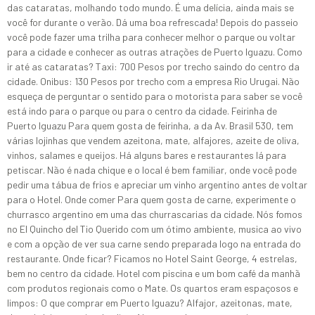
das cataratas, molhando todo mundo. É uma delícia, ainda mais se
você for durante o verão. Dá uma boa refrescada! Depois do passeio
você pode fazer uma trilha para conhecer melhor o parque ou voltar
para a cidade e conhecer as outras atrações de Puerto Iguazu. Como
ir até as cataratas? Taxi: 700 Pesos por trecho saindo do centro da
cidade. Onibus: 130 Pesos por trecho com a empresa Rio Urugai. Não
esqueça de perguntar o sentido para o motorista para saber se você
está indo para o parque ou para o centro da cidade. Feirinha de
Puerto Iguazu Para quem gosta de feirinha, a da Av. Brasil 530, tem
várias lojinhas que vendem azeitona, mate, alfajores, azeite de oliva,
vinhos, salames e queijos. Há alguns bares e restaurantes lá para
petiscar. Não é nada chique e o local é bem familiar, onde você pode
pedir uma tábua de frios e apreciar um vinho argentino antes de voltar
para o Hotel. Onde comer Para quem gosta de carne, experimente o
churrasco argentino em uma das churrascarias da cidade. Nós fomos
no El Quincho del Tio Querido com um ótimo ambiente, musica ao vivo
e com a opção de ver sua carne sendo preparada logo na entrada do
restaurante. Onde ficar? Ficamos no Hotel Saint George, 4 estrelas,
bem no centro da cidade. Hotel com piscina e um bom café da manhã
com produtos regionais como o Mate. Os quartos eram espaçosos e
limpos: O que comprar em Puerto Iguazu? Alfajor, azeitonas, mate,