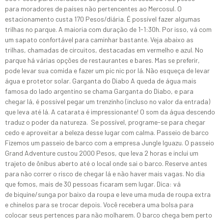
para moradores de países não pertencentes ao Mercosul. O
estacionamento custa 170 Pesos/diária. É possível fazer algumas
trilhas no parque. A maioria com duração de 1-1:30h. Por isso, vá com
um sapato confortável para caminhar bastante. Veja abaixo as
trilhas, chamadas de circuitos, destacadas em vermelho e azul. No
parque há várias opções de restaurantes e bares. Mas se preferir,
pode levar sua comida e fazer um pic nic por lá. Não esqueça de levar
água e protetor solar. Garganta do Diabo A queda de água mais
famosa do lado argentino se chama Garganta do Diabo, e para
chegar lá, é possível pegar um trenzinho (incluso no valor da entrada)
que leva até lá. A catarata é impressionante! O som da água descendo
traduz o poder da natureza. Se possível, programe-se para chegar
cedo e aproveitar a beleza desse lugar com calma. Passeio de barco
Fizemos um passeio de barco com a empresa Jungle Iguazu. O passeio
Grand Adventure custou 2000 Pesos, que leva 2 horas e inclui um
trajeto de ônibus aberto até o local onde sai o barco. Reserve antes
para não correr o risco de chegar lá e não haver mais vagas. No dia
que fomos, mais de 30 pessoas ficaram sem lugar. Dica: vá
de biquine/sunga por baixo da roupa e leve uma muda de roupa extra
e chinelos para se trocar depois. Você recebera uma bolsa para
colocar seus pertences para não molharem. O barco chega bem perto