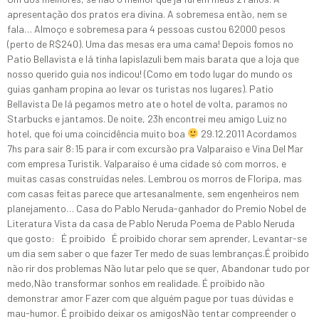
apresentação dos pratos era divina. A sobremesa então, nem se
fala… Almoço e sobremesa para 4 pessoas custou 62000 pesos
(perto de R$240). Uma das mesas era uma cama! Depois fomos no
Patio Bellavista e lá tinha lapislazuli bem mais barata que a loja que
nosso querido guia nos indicou! (Como em todo lugar do mundo os
guias ganham propina ao levar os turistas nos lugares). Patio
Bellavista De lá pegamos metro ate o hotel de volta, paramos no
Starbucks e jantamos. De noite, 23h encontrei meu amigo Luiz no
hotel, que foi uma coincidência muito boa
29.12.2011 Acordamos
7hs para sair 8:15 para ir com excursão pra Valparaiso e Vina Del Mar
com empresa Turistik. Valparaíso é uma cidade só com morros, e
muitas casas construídas neles. Lembrou os morros de Floripa, mas
com casas feitas parece que artesanalmente, sem engenheiros nem
planejamento… Casa do Pablo Neruda-ganhador do Premio Nobel de
Literatura Vista da casa de Pablo Neruda Poema de Pablo Neruda
que gosto: É proibido É proibido chorar sem aprender, Levantar-se
um dia sem saber o que fazer Ter medo de suas lembranças.É proibido
não rir dos problemas Não lutar pelo que se quer, Abandonar tudo por
medo,Não transformar sonhos em realidade. É proibido não
demonstrar amor Fazer com que alguém pague por tuas dúvidas e
mau-humor. É proibido deixar os amigosNão tentar compreender o