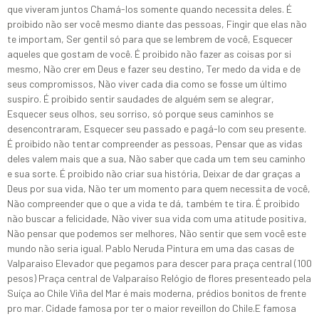
que viveram juntos Chamá-los somente quando necessita deles. É
proibido não ser você mesmo diante das pessoas, Fingir que elas não
te importam, Ser gentil só para que se lembrem de você, Esquecer
aqueles que gostam de você. É proibido não fazer as coisas por si
mesmo, Não crer em Deus e fazer seu destino, Ter medo da vida e de
seus compromissos, Não viver cada dia como se fosse um último
suspiro. É proibido sentir saudades de alguém sem se alegrar,
Esquecer seus olhos, seu sorriso, só porque seus caminhos se
desencontraram, Esquecer seu passado e pagá-lo com seu presente.
É proibido não tentar compreender as pessoas, Pensar que as vidas
deles valem mais que a sua, Não saber que cada um tem seu caminho
e sua sorte. É proibido não criar sua história, Deixar de dar graças a
Deus por sua vida, Não ter um momento para quem necessita de você,
Não compreender que o que a vida te dá, também te tira. É proibido
não buscar a felicidade, Não viver sua vida com uma atitude positiva,
Não pensar que podemos ser melhores, Não sentir que sem você este
mundo não seria igual. Pablo Neruda Pintura em uma das casas de
Valparaiso Elevador que pegamos para descer para praça central (100
pesos) Praça central de Valparaíso Relógio de flores presenteado pela
Suíça ao Chile Viña del Mar é mais moderna, prédios bonitos de frente
pro mar. Cidade famosa por ter o maior reveillon do Chile.E famosa