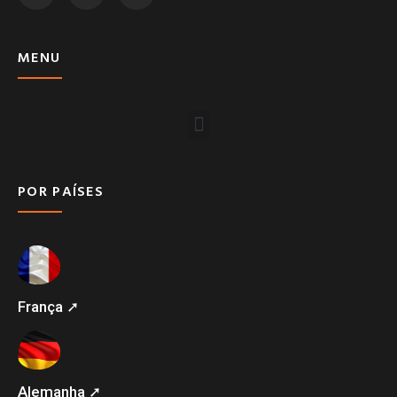
MENU
POR PAÍSES
França ➚
Alemanha ➚