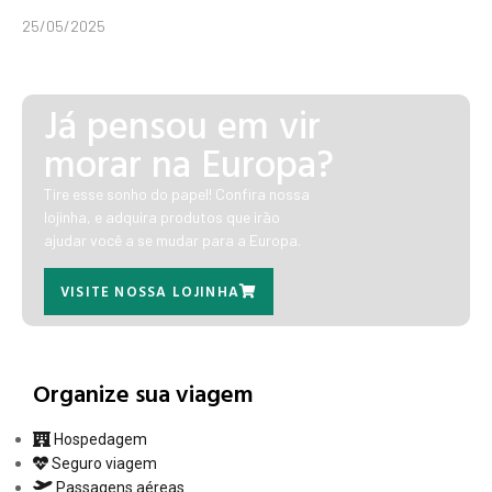
25/05/2025
Já pensou em vir
morar na Europa?
Tire esse sonho do papel! Confira nossa
lojinha, e adquira produtos que irão
ajudar você a se mudar para a Europa.
VISITE NOSSA LOJINHA
Organize sua viagem
Hospedagem
Seguro viagem
Passagens aéreas