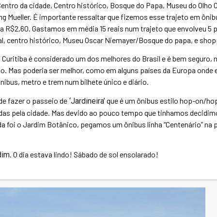
Centro da cidade, Centro histórico, Bosque do Papa, Museu do Olho 
 Mueller. É importante ressaltar que fizemos esse trajeto em ônibu
R$2,60. Gastamos em média 15 reais num trajeto que envolveu 5 p
l, centro histórico, Museu Oscar Niemayer/Bosque do papa, e shopp
o Curitiba é considerado um dos melhores do Brasil e é bem seguro,
. Mas poderia ser melhor, como em alguns países da Europa onde 
nibus, metro e trem num bilhete único e diário.
 de fazer o passeio de
que é um ônibus estilo hop-on/ho
‘Jardineira’
adas pela cidade. Mas devido ao pouco tempo que tinhamos decidimo
da foi o Jardim Botânico, pegamos um ônibus linha “Centenário” na 
. O dia estava lindo! Sábado de sol ensolarado!
dim