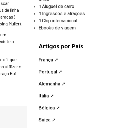
Oscar
Aluguel de carro
s de linha
Ingressos e atrações
aradas (
Chip internacional
ing Muller).
Ebooks de viagem
 num
existe o
Artigos por País
p-off que
França ➚
s utilizar o
Portugal ➚
praça Rui
Alemanha ➚
Itália ➚
Bélgica ➚
Suiça ➚