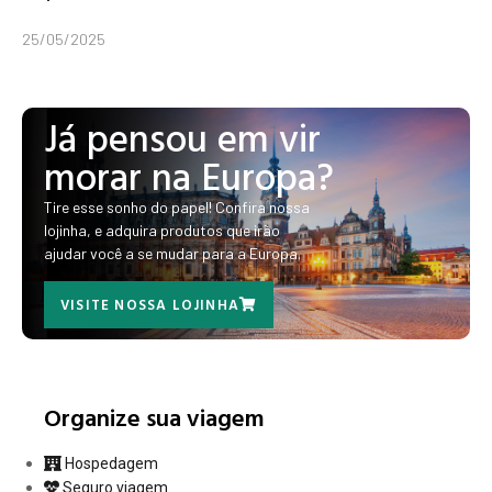
25/05/2025
Já pensou em vir
morar na Europa?
Tire esse sonho do papel! Confira nossa
lojinha, e adquira produtos que irão
ajudar você a se mudar para a Europa.
VISITE NOSSA LOJINHA
Organize sua viagem
Hospedagem
Seguro viagem