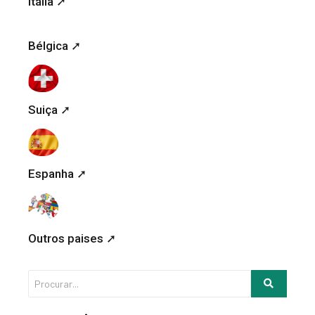
Itália ➚
Bélgica ➚
Suiça ➚
Espanha ➚
Outros paises ➚