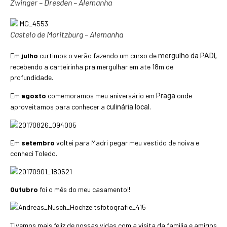
Zwinger – Dresden – Alemanha
Castelo de Moritzburg – Alemanha
Em
julho
curtimos o verão fazendo um curso de
mergulho da PADI,
recebendo a carteirinha pra mergulhar em ate 18m de
profundidade.
Em
agosto
comemoramos meu aniversário em
onde
Praga
aproveitamos para conhecer a
.
culinária local
Em
setembro
voltei para Madri pegar meu vestido de noiva e
conheci Toledo.
Outubro
foi o mês do meu casamento!!
Tivemos mais feliz de nossas vidas com a visita da família e amigos