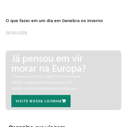
O que fazer em um dia em Genebra no inverno
25/05/2025
Já pensou em vir
morar na Europa?
Tire esse sonho do papel! Confira nossa
lojinha, e adquira produtos que irão
ajudar você a se mudar para a Europa.
VISITE NOSSA LOJINHA