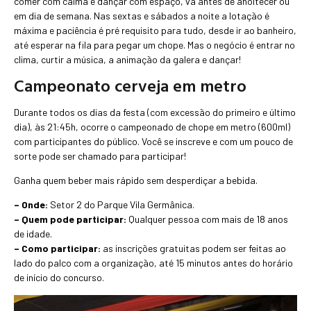
comer com calma e dançar com espaço, vá antes de anoitecer ou
em dia de semana. Nas sextas e sábados a noite a lotação é
máxima e paciência é pré requisito para tudo, desde ir ao banheiro,
até esperar na fila para pegar um chope. Mas o negócio é entrar no
clima, curtir a música, a animação da galera e dançar!
Campeonato cerveja em metro
Durante todos os dias da festa (com excessão do primeiro e último
dia), às 21:45h, ocorre o campeonado de chope em metro (600ml)
com participantes do público. Você se inscreve e com um pouco de
sorte pode ser chamado para participar!
Ganha quem beber mais rápido sem desperdiçar a bebida.
– Onde:
Setor 2 do Parque Vila Germânica.
– Quem pode participar:
Qualquer pessoa com mais de 18 anos
de idade.
– Como participar:
as inscrições gratuitas podem ser feitas ao
lado do palco com a organização, até 15 minutos antes do horário
de início do concurso.