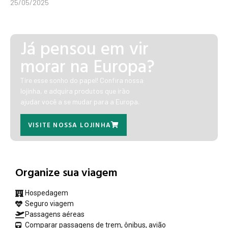
25/05/2025
Já pensou em vir
morar na Europa?
Tire esse sonho do papel! Confira nossa
lojinha, e adquira produtos que irão
ajudar você a se mudar para a Europa.
VISITE NOSSA LOJINHA
Organize sua viagem
Hospedagem
Seguro viagem
Passagens aéreas
Comparar passagens de trem, ônibus, avião