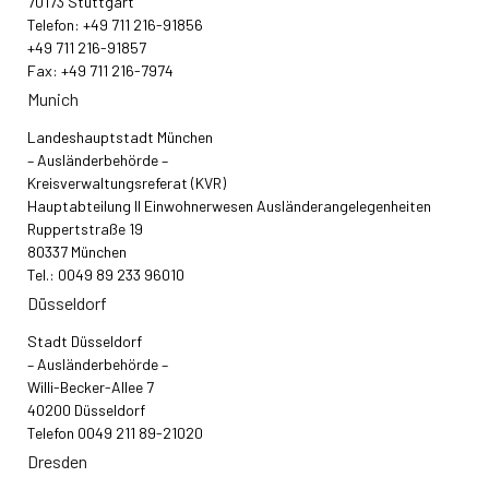
70173 Stuttgart
Telefon: +49 711 216-91856
+49 711 216-91857
Fax: +49 711 216-7974
Munich
Landeshauptstadt München
– Ausländerbehörde –
Kreisverwaltungsreferat (KVR)
Hauptabteilung II Einwohnerwesen Ausländerangelegenheiten
Ruppertstraße 19
80337 München
Tel.: 0049 89 233 96010
Düsseldorf
Stadt Düsseldorf
– Ausländerbehörde –
Willi-Becker-Allee 7
40200 Düsseldorf
Telefon 0049 211 89-21020
Dresden