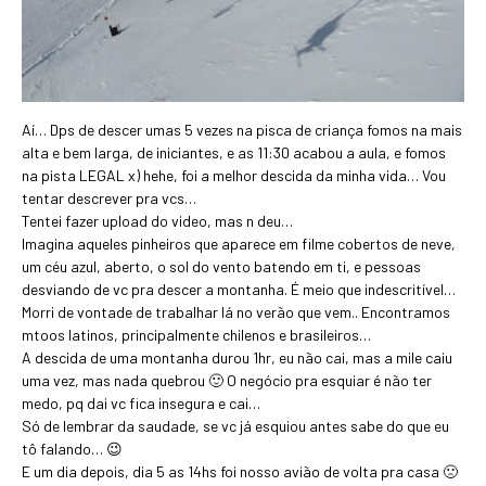
Aí… Dps de descer umas 5 vezes na pisca de criança fomos na mais
alta e bem larga, de iniciantes, e as 11:30 acabou a aula, e fomos
na pista LEGAL x) hehe, foi a melhor descida da minha vida… Vou
tentar descrever pra vcs…
Tentei fazer upload do video, mas n deu…
Imagina aqueles pinheiros que aparece em filme cobertos de neve,
um céu azul, aberto, o sol do vento batendo em ti, e pessoas
desviando de vc pra descer a montanha. É meio que indescritível…
Morri de vontade de trabalhar lá no verão que vem.. Encontramos
mtoos latinos, principalmente chilenos e brasileiros…
A descida de uma montanha durou 1hr, eu não cai, mas a mile caiu
uma vez, mas nada quebrou 🙂 O negócio pra esquiar é não ter
medo, pq dai vc fica insegura e cai…
Só de lembrar da saudade, se vc já esquiou antes sabe do que eu
tô falando… 😉
E um dia depois, dia 5 as 14hs foi nosso avião de volta pra casa 🙁