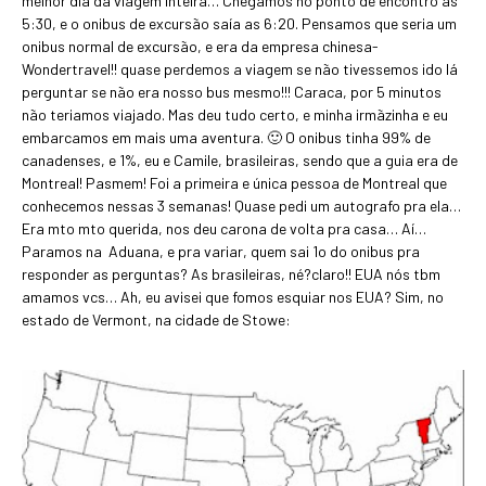
melhor dia da viagem inteira… Chegamos no ponto de encontro as
5:30, e o onibus de excursão saía as 6:20. Pensamos que seria um
onibus normal de excursão, e era da empresa chinesa-
Wondertravel!! quase perdemos a viagem se não tivessemos ido lá
perguntar se não era nosso bus mesmo!!! Caraca, por 5 minutos
não teriamos viajado. Mas deu tudo certo, e minha irmãzinha e eu
embarcamos em mais uma aventura. 🙂 O onibus tinha 99% de
canadenses, e 1%, eu e Camile, brasileiras, sendo que a guia era de
Montreal! Pasmem! Foi a primeira e única pessoa de Montreal que
conhecemos nessas 3 semanas! Quase pedi um autografo pra ela…
Era mto mto querida, nos deu carona de volta pra casa… Aí…
Paramos na Aduana, e pra variar, quem sai 1o do onibus pra
responder as perguntas? As brasileiras, né?claro!! EUA nós tbm
amamos vcs… Ah, eu avisei que fomos esquiar nos EUA? Sim, no
estado de Vermont, na cidade de Stowe: