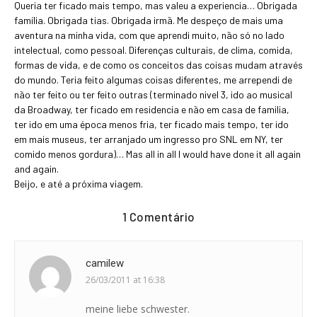
Queria ter ficado mais tempo, mas valeu a experiencia… Obrigada
família. Obrigada tias. Obrigada irmã. Me despeço de mais uma
aventura na minha vida, com que aprendi muito, não só no lado
intelectual, como pessoal. Diferenças culturais, de clima, comida,
formas de vida, e de como os conceitos das coisas mudam através
do mundo. Teria feito algumas coisas diferentes, me arrependi de
não ter feito ou ter feito outras (terminado nivel 3, ido ao musical
da Broadway, ter ficado em residencia e não em casa de familia,
ter ido em uma época menos fria, ter ficado mais tempo, ter ido
em mais museus, ter arranjado um ingresso pro SNL em NY, ter
comido menos gordura)… Mas all in all I would have done it all again
and again.
Beijo, e até a próxima viagem.
1 Comentário
camilew
26/03/2011 at 16:38
meine liebe schwester.