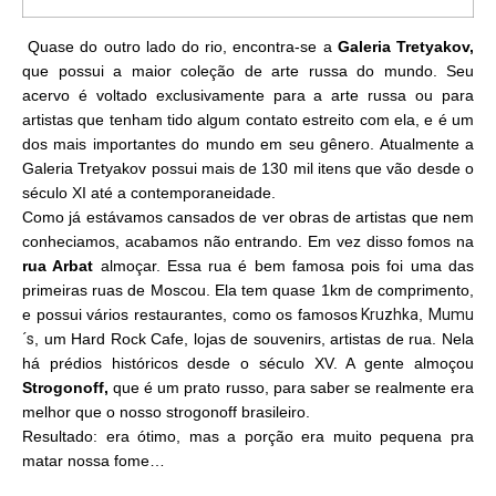
Quase do outro lado do rio, encontra-se a
Galeria Tretyakov,
que possui a maior coleção de arte russa do mundo.
Seu
acervo é voltado exclusivamente para a arte russa
ou para
artistas que tenham tido algum contato estreito com ela, e é um
dos mais importantes do mundo em seu gênero. Atualmente a
Galeria Tretyakov possui mais de 130 mil itens que vão desde o
século XI
até a contemporaneidade.
Como já estávamos cansados de ver obras de artistas que nem
conheciamos, acabamos não entrando. Em vez disso fomos na
rua Arbat
almoçar. Essa rua é bem famosa pois foi uma das
primeiras ruas de Moscou. Ela tem quase 1km de comprimento,
e possui vários restaurantes, como os famosos
Kruzhka
,
Mumu
´s
, um Hard Rock Cafe, lojas de souvenirs, artistas de rua. Nela
há prédios históricos desde o século XV. A gente almoçou
Strogonoff,
que é um prato russo, para saber se realmente era
melhor que o nosso strogonoff brasileiro.
Resultado: era ótimo, mas a porção era muito pequena pra
matar nossa fome…