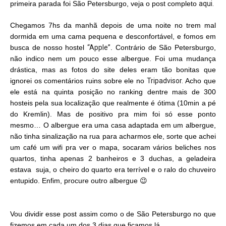
primeira parada foi São Petersburgo, veja o post completo
aqui.
Chegamos 7hs da manhã depois de uma noite no trem mal
dormida em uma cama pequena e desconfortável, e fomos em
busca de nosso hostel
“Apple”
. Contrário de São Petersburgo,
não indico nem um pouco esse albergue. Foi uma mudança
drástica, mas as fotos do site deles eram tão bonitas que
ignorei os comentários ruins sobre ele no
Tripadvisor.
Acho que
ele está na quinta posição no ranking dentre mais de 300
hosteis pela sua localização que realmente é ótima (10min a pé
do Kremlin). Mas de positivo pra mim foi só esse ponto
mesmo… O albergue era uma casa adaptada em um albergue,
não tinha sinalização na rua para acharmos ele, sorte que achei
um café um wifi pra ver o mapa, socaram vários beliches nos
quartos, tinha apenas 2 banheiros e 3 duchas, a geladeira
estava suja, o cheiro do quarto era terrível e o ralo do chuveiro
entupido. Enfim, procure outro albergue 😉
Vou dividir esse post assim como o de São Petersburgo no que
fizemos em cada um dos 3 dias que ficamos lá.