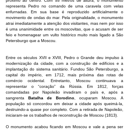
próximo ao centro. Com 55 metros de altura, o monumento
representa Pedro no comando de uma caravela com velas
enfurnadas. Em sua base é reproduzido artificialmente o
movimento de ondas do mar. Pela originalidade, o monumento
atrai imediatamente a atenção dos visitantes, mas nem por isso
é uma unanimidade entre os moscovitas, que o acusam de ser
feio e homenagear um vulto histórico muito mais ligado a São
Petersburgo que a Moscou.
Entre os séculos XVII e XVIII, Pedro o Grande deu impulso à
modernização da cidade, com a construção de edifícios e a
implantação do sistema sanitário. Fundou São Petersburgo, a
capital do império, em 1712, mais próxima das rotas de
comércio ocidental. Entretanto, Moscou continuava a
representar o “coração” da Rússia. Em 1812, forças
comandadas por Napoleão invadiram o país e, após a
sangrenta
Batalha de Borodino
, ocuparam Moscou. A
população só concordou em deixar a cidade após queimá-la,
destruindo-a quase por completo. Com a retirada de Napoleão,
iniciaram-se os trabalhos de reconstrução de Moscou (1813).
O monumento acabou ficando em Moscou e vale a pena ser