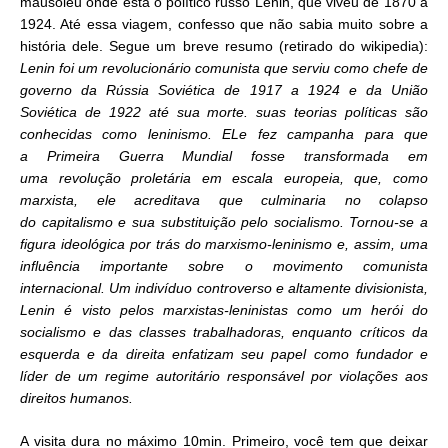
mausoléu onde está o político russo Lenin, que viveu de 1870 a
1924. Até essa viagem, confesso que não sabia muito sobre a
história dele. Segue um breve resumo (retirado do wikipedia):
Lenin foi um revolucionário comunista que serviu como chefe de
governo da Rússia Soviética de 1917 a 1924 e da União
Soviética de 1922 até sua morte. suas teorias políticas são
conhecidas como leninismo. ELe fez campanha para que
a Primeira Guerra Mundial fosse transformada em
uma revolução proletária em escala europeia, que, como
marxista, ele acreditava que culminaria no colapso
do capitalismo e sua substituição pelo socialismo. Tornou-se a
figura ideológica por trás do marxismo-leninismo e, assim, uma
influência importante sobre o movimento comunista
internacional. Um indivíduo controverso e altamente divisionista,
Lenin é visto pelos marxistas-leninistas como um herói do
socialismo e das classes trabalhadoras, enquanto críticos da
esquerda e da direita enfatizam seu papel como fundador e
líder de um regime autoritário responsável por violações aos
direitos humanos.
A visita dura no máximo 10min. Primeiro, você tem que deixar