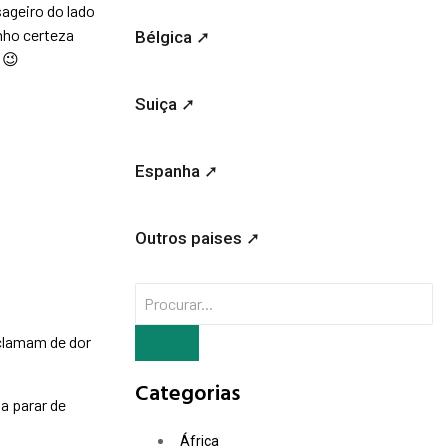
sageiro do lado
nho certeza
Bélgica ➚
 😉
Suiça ➚
Espanha ➚
Outros paises ➚
clamam de dor
Categorias
a parar de
África