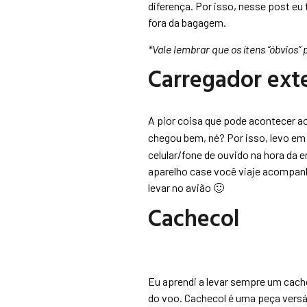
diferença. Por isso, nesse post eu
fora da bagagem.
*Vale lembrar que os ítens “óbvios
Carregador ext
A pior coisa que pode acontecer ao 
chegou bem, né? Por isso, levo e
celular/fone de ouvido na hora da
aparelho case você viaje acompanh
levar no avião 🙂
Cachecol
Eu aprendi a levar sempre um cach
do voo. Cachecol é uma peça versát