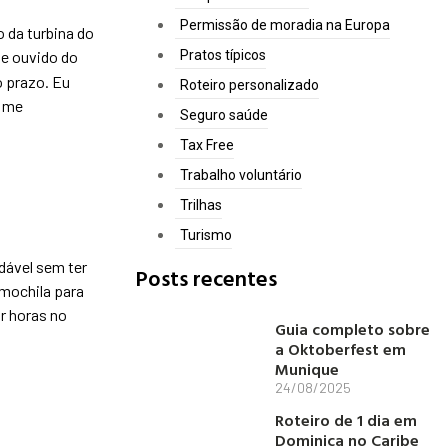
Permissão de moradia na Europa
o da turbina do
de ouvido do
Pratos típicos
o prazo. Eu
Roteiro personalizado
a me
Seguro saúde
Tax Free
Trabalho voluntário
Trilhas
Turismo
dável sem ter
Posts recentes
 mochila para
ar horas no
Guia completo sobre
a Oktoberfest em
Munique
24/08/2025
Roteiro de 1 dia em
Dominica no Caribe