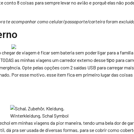
 te conto 8 coisas para sempre levar no avião e porquê elas não pod
” pra te acompanhar como celular/passaporte/carteira foram excluído
erno
chegar de viagem é ficar sem bateria sem poder ligar para a família 
m TODAS as minhas viagens um carredor externo desse
para carr
tipo
 emergência. Opte pelas opções com 2 saídas USB para carregar mai
ado. Por esse motivo, esse ítem fica em primeiro lugar das coisa
echol em minhas viagens da pior maneira, tendo uma bela dor de ga
il, dá pra ser usada de diversas formas, para se cobrir como coberto