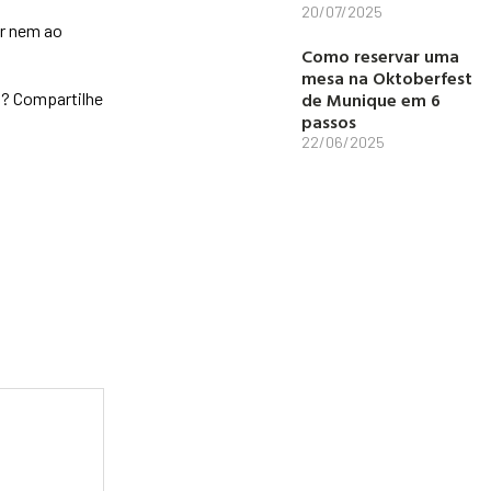
20/07/2025
er nem ao
Como reservar uma
mesa na Oktoberfest
de Munique em 6
s? Compartilhe
passos
22/06/2025
Anuncie aqui
Clique no botão abaixo e seja
parceiro do Viagem Jovem.
Quero anunciar