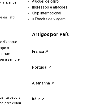
Aluguel de carro
em ficar de
Ingressos e atrações
Chip internacional
s da lista.
Ebooks de viagem
Artigos por País
e dizer que
egar o
França ➚
s de um
s para sempre
Portugal ➚
Alemanha ➚
rganta depois
Itália ➚
r, para cobrir