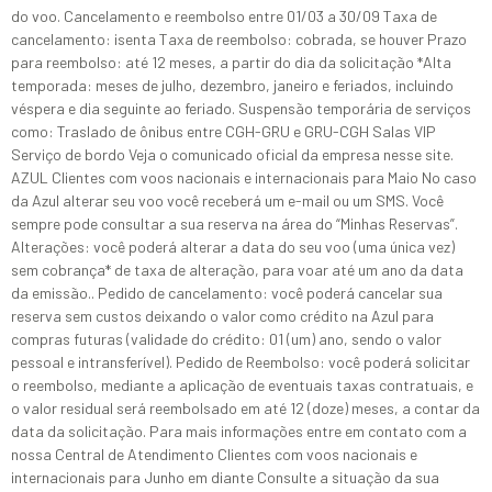
do voo. Cancelamento e reembolso entre 01/03 a 30/09 Taxa de
cancelamento: isenta Taxa de reembolso: cobrada, se houver Prazo
para reembolso: até 12 meses, a partir do dia da solicitação *Alta
temporada: meses de julho, dezembro, janeiro e feriados, incluindo
véspera e dia seguinte ao feriado. Suspensão temporária de serviços
como: Traslado de ônibus entre CGH-GRU e GRU-CGH Salas VIP
Serviço de bordo Veja o comunicado oficial da empresa nesse site.
AZUL Clientes com voos nacionais e internacionais para Maio No caso
da Azul alterar seu voo você receberá um e-mail ou um SMS. Você
sempre pode consultar a sua reserva na área do “Minhas Reservas”.
Alterações: você poderá alterar a data do seu voo (uma única vez)
sem cobrança* de taxa de alteração, para voar até um ano da data
da emissão.. Pedido de cancelamento: você poderá cancelar sua
reserva sem custos deixando o valor como crédito na Azul para
compras futuras (validade do crédito: 01 (um) ano, sendo o valor
pessoal e intransferível). Pedido de Reembolso: você poderá solicitar
o reembolso, mediante a aplicação de eventuais taxas contratuais, e
o valor residual será reembolsado em até 12 (doze) meses, a contar da
data da solicitação. Para mais informações entre em contato com a
nossa Central de Atendimento Clientes com voos nacionais e
internacionais para Junho em diante Consulte a situação da sua