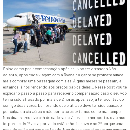
Saiba como pedir compensação após seu voo ter atrasado Não
adianta, após cada viagem com a Ryanair a gente se promete nunca
mais comprar uma passagem com eles. Alguns meses se passam, e
estamos lá nos rendendo aos preços baixos deles… Nesse post vou te
explicar o passo a passo para receber o compensação caso o seu voo
tenha sido atrasado por mais de 2 horas após isso já ter acontecido
comigo duas vezes. Lembrando que o atraso deve ter sido causado
por culpa da cia aérea e não por fatores externos como mal tempo.
Nas duas vezes tive chá de cadeira de 7 horas no aeroporto, o atraso
foi porque da 1ª vez a porta do avião não fechava e na 2ª porque uma
peça do avião estava danificada. Nas duas vezes tiveram que esperar