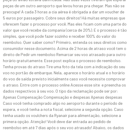
peças de um outro aeroporto que levou horas pra chegar. Mas não se
preocupe! A cada 3 horas a cia aérea é obrigada a dar um voucher de
5 euros por passageiro. Cobre seus direitos! Há muitas empresas que
oferecem fazer o processo por você. Mas eles ficam com uma parte do
valor que você recebe da compania (cerca de 20%). E o processo é tão
simples, que você pode fazer sozinho e receber 100% do valor do
reembolso. Quer saber como? Primeiro, entenda os seus direitos como
consumidor nesse documento. Acima de 2 horas de atraso você tem o
direito de Pedir um reembolso Remarcar seu voo atrasado para outro
horário gratuitamente. Esse post explica o processo de reembolso.
Tenha provas do atraso Tire uma foto da tela com a indicação do seu
voo no portão de embarque. Nela, aparece o horário atual e o horário
do voo de saída previsto inicialmente caso você necessite comprovar
o atraso. Entre com o processo online Acesse esse site e preencha os
dados respectivos à seu voo. O tipo da reclamação pode ser por:
Apenas Compensação Compensação e despesas Apenas despesas
Caso você tenha comprado algo no aeroporto durante o período de
espera, e você tenha a nota fiscal, selecione a segunda opção. Caso
tenha usado os voulchers da Ryanair para alimentação, selecione a
primera opção. Atenção! Você deve dar entrada ao pedido de
reembolso em até 7 dias após o seu voo atrasado! Abaixo, os dados