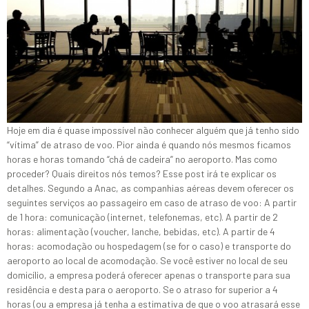
Hoje em dia é quase impossível não conhecer alguém que já tenho sido
“vítima” de atraso de voo. Pior ainda é quando nós mesmos ficamos
horas e horas tomando “chá de cadeira” no aeroporto. Mas como
proceder? Quais direitos nós temos? Esse post irá te explicar os
detalhes. Segundo a Anac, as companhias aéreas devem oferecer os
seguintes serviços ao passageiro em caso de atraso de voo: A partir
de 1 hora: comunicação (internet, telefonemas, etc). A partir de 2
horas: alimentação (voucher, lanche, bebidas, etc). A partir de 4
horas: acomodação ou hospedagem (se for o caso) e transporte do
aeroporto ao local de acomodação. Se você estiver no local de seu
domicílio, a empresa poderá oferecer apenas o transporte para sua
residência e desta para o aeroporto. Se o atraso for superior a 4
horas (ou a empresa já tenha a estimativa de que o voo atrasará esse