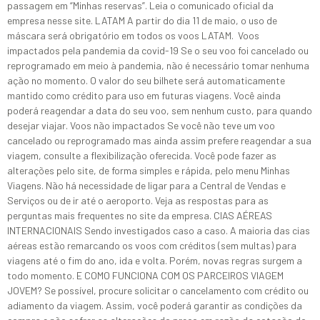
passagem em “Minhas reservas”. Leia o comunicado oficial da
empresa nesse site. LATAM A partir do dia 11 de maio, o uso de
máscara será obrigatório em todos os voos LATAM. Voos
impactados pela pandemia da covid-19 Se o seu voo foi cancelado ou
reprogramado em meio à pandemia, não é necessário tomar nenhuma
ação no momento. O valor do seu bilhete será automaticamente
mantido como crédito para uso em futuras viagens. Você ainda
poderá reagendar a data do seu voo, sem nenhum custo, para quando
desejar viajar. Voos não impactados Se você não teve um voo
cancelado ou reprogramado mas ainda assim prefere reagendar a sua
viagem, consulte a flexibilização oferecida. Você pode fazer as
alterações pelo site, de forma simples e rápida, pelo menu Minhas
Viagens. Não há necessidade de ligar para a Central de Vendas e
Serviços ou de ir até o aeroporto. Veja as respostas para as
perguntas mais frequentes no site da empresa. CIAS AÉREAS
INTERNACIONAIS Sendo investigados caso a caso. A maioria das cias
aéreas estão remarcando os voos com créditos (sem multas) para
viagens até o fim do ano, ida e volta. Porém, novas regras surgem a
todo momento. E COMO FUNCIONA COM OS PARCEIROS VIAGEM
JOVEM? Se possível, procure solicitar o cancelamento com crédito ou
adiamento da viagem. Assim, você poderá garantir as condições da