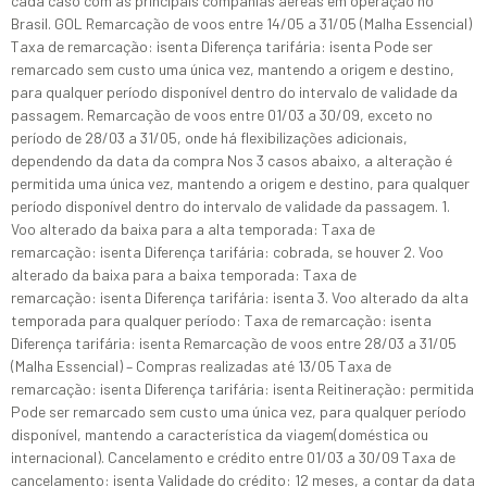
cada caso com as principais companias aéreas em operação no
Brasil. GOL Remarcação de voos entre 14/05 a 31/05 (Malha Essencial)
Taxa de remarcação: isenta Diferença tarifária: isenta Pode ser
remarcado sem custo uma única vez, mantendo a origem e destino,
para qualquer período disponível dentro do intervalo de validade da
passagem. Remarcação de voos entre 01/03 a 30/09, exceto no
período de 28/03 a 31/05, onde há flexibilizações adicionais,
dependendo da data da compra Nos 3 casos abaixo, a alteração é
permitida uma única vez, mantendo a origem e destino, para qualquer
período disponível dentro do intervalo de validade da passagem. 1.
Voo alterado da baixa para a alta temporada: Taxa de
remarcação: isenta Diferença tarifária: cobrada, se houver 2. Voo
alterado da baixa para a baixa temporada: Taxa de
remarcação: isenta Diferença tarifária: isenta 3. Voo alterado da alta
temporada para qualquer período: Taxa de remarcação: isenta
Diferença tarifária: isenta Remarcação de voos entre 28/03 a 31/05
(Malha Essencial) – Compras realizadas até 13/05 Taxa de
remarcação: isenta Diferença tarifária: isenta Reitineração: permitida
Pode ser remarcado sem custo uma única vez, para qualquer período
disponível, mantendo a característica da viagem(doméstica ou
internacional). Cancelamento e crédito entre 01/03 a 30/09 Taxa de
cancelamento: isenta Validade do crédito: 12 meses, a contar da data