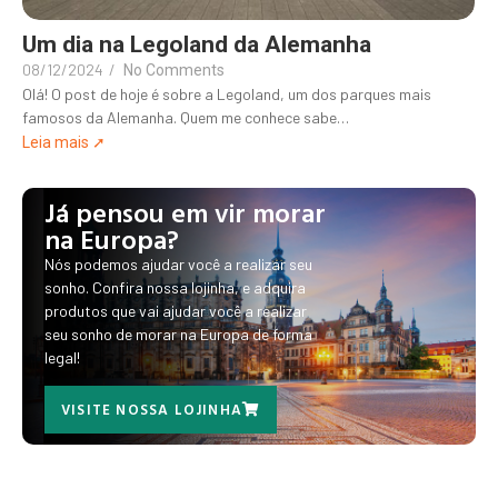
Um dia na Legoland da Alemanha
08/12/2024
/
No Comments
Olá! O post de hoje é sobre a Legoland, um dos parques mais
famosos da Alemanha. Quem me conhece sabe…
Leia mais ➚
Já pensou em vir morar
na Europa?
Nós podemos ajudar você a realizar seu
sonho. Confira nossa lojinha, e adquira
produtos que vai ajudar você a realizar
seu sonho de morar na Europa de forma
legal!
VISITE NOSSA LOJINHA