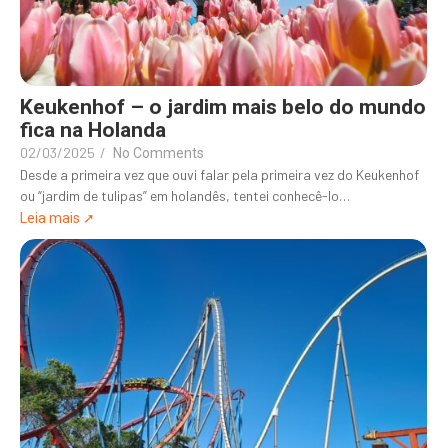
Keukenhof – o jardim mais belo do mundo
fica na Holanda
02/03/2025
/
No Comments
Desde a primeira vez que ouvi falar pela primeira vez do Keukenhof
ou “jardim de tulipas” em holandês, tentei conhecê-lo…
Leia mais ➚