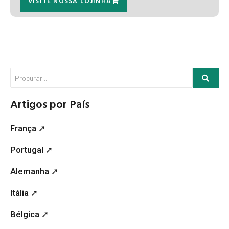
VISITE NOSSA LOJINHA
Artigos por País
França ➚
Portugal ➚
Alemanha ➚
Itália ➚
Bélgica ➚