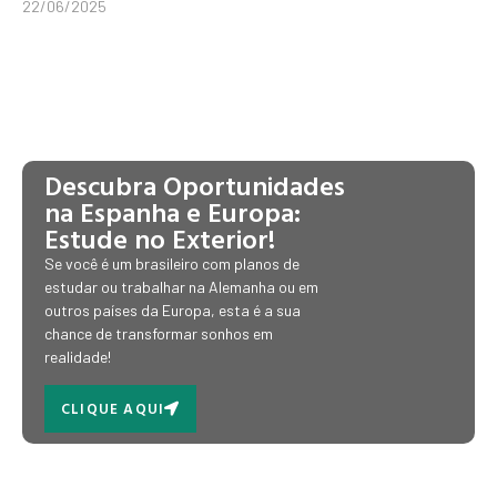
22/06/2025
Descubra Oportunidades
na Espanha e Europa:
Estude no Exterior!
Se você é um brasileiro com planos de
estudar ou trabalhar na Alemanha ou em
outros países da Europa, esta é a sua
chance de transformar sonhos em
realidade!
CLIQUE AQUI