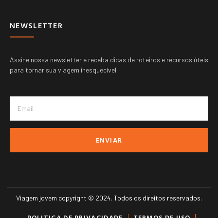
NEWSLETTER
Assine nossa newsletter e receba dicas de roteiros e recursos úteis
para tornar sua viagem inesquecível.
ENVIAR
Viagem jovem copyright © 2024. Todos os direitos reservados.
POLITICA DE PRIVACIDADE
TERMOS DE USO