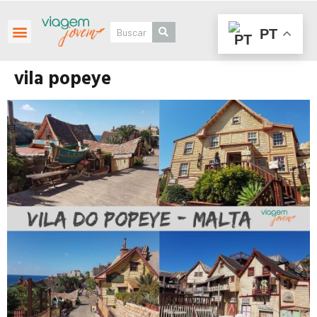
PT
Roteiros Personalizados
vila popeye