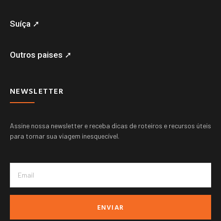
Suíça ➚
Outros paises ➚
NEWSLETTER
Assine nossa newsletter e receba dicas de roteiros e recursos úteis
para tornar sua viagem inesquecível.
ENVIAR