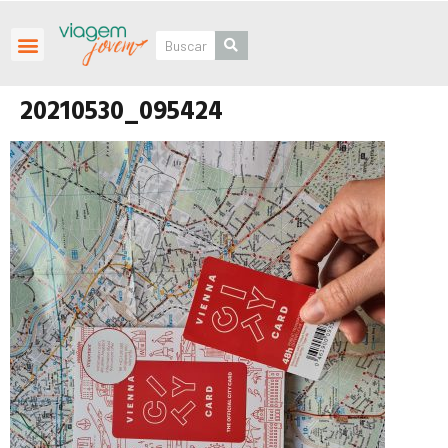
Roteiros Personalizados
20210530_095424