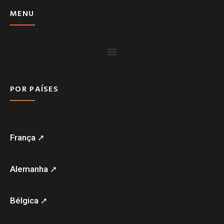
MENU
POR PAÍSES
França ➚
Alemanha ➚
Bélgica ➚