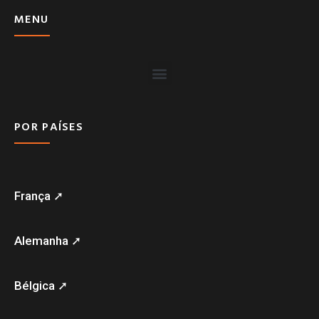
MENU
POR PAÍSES
França ➚
Alemanha ➚
Bélgica ➚