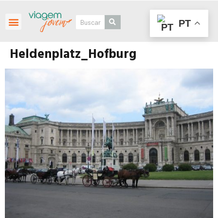
PT
Roteiros Personalizados
Heldenplatz_Hofburg