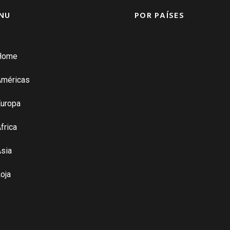
NU
POR PAÍSES
Home
França ➚
Américas
Alemanha ➚
uropa
frica
Bélgica ➚
sia
Espanha ➚
oja
Itália ➚