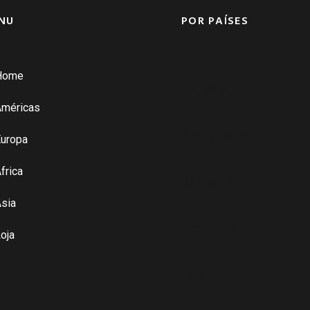
NU
POR PAÍSES
Home
França ➚
Américas
Alemanha ➚
uropa
frica
Bélgica ➚
sia
Espanha ➚
oja
Itália ➚