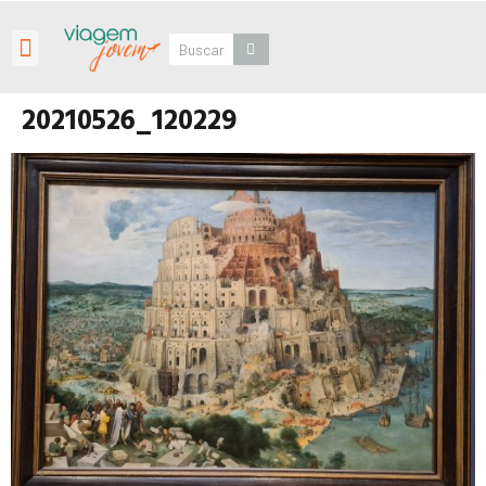
Roteiros Personalizados
20210526_120229