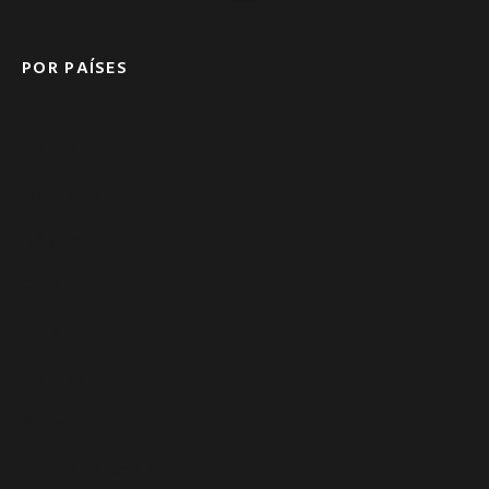
POR PAÍSES
França ➚
Alemanha ➚
Bélgica ➚
Espanha ➚
Itália ➚
Portugal ➚
Suíça ➚
Outros paises ➚