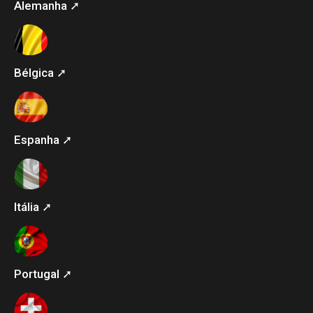
Alemanha ➚
Bélgica ➚
Espanha ➚
Itália ➚
Portugal ➚