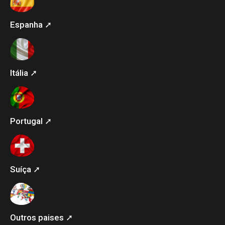
Espanha ➚
Itália ➚
Portugal ➚
Suíça ➚
Outros paises ➚