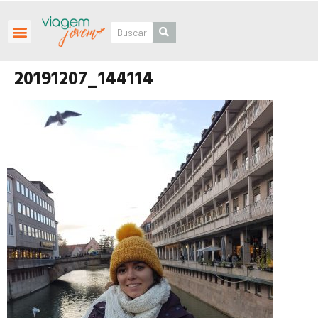
Roteiros Personalizados
20191207_144114