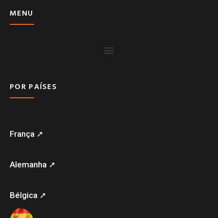
MENU
POR PAÍSES
França ➚
Alemanha ➚
Bélgica ➚