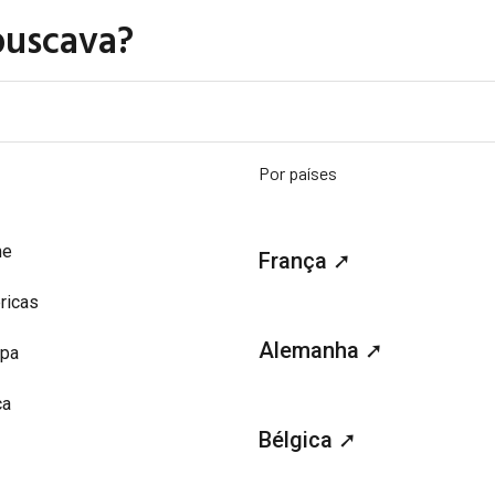
buscava?
Por países
me
França ➚
ricas
Alemanha ➚
opa
ca
Bélgica ➚