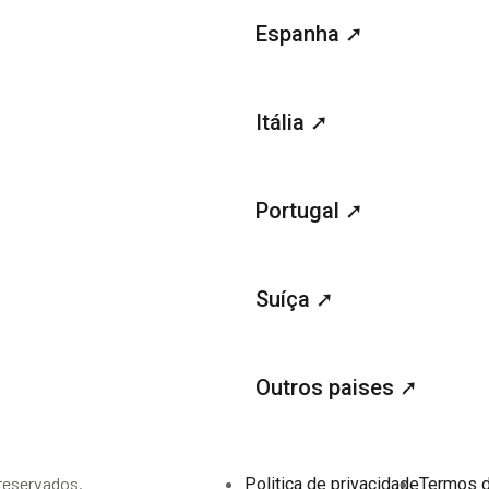
Espanha ➚
Itália ➚
Portugal ➚
Suíça ➚
Outros paises ➚
reservados.
Politica de privacidade
Termos 