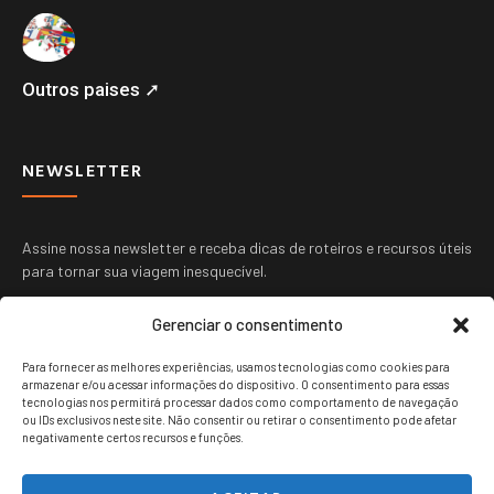
Outros paises ➚
NEWSLETTER
Assine nossa newsletter e receba dicas de roteiros e recursos úteis
para tornar sua viagem inesquecível.
Gerenciar o consentimento
Para fornecer as melhores experiências, usamos tecnologias como cookies para
armazenar e/ou acessar informações do dispositivo. O consentimento para essas
tecnologias nos permitirá processar dados como comportamento de navegação
ou IDs exclusivos neste site. Não consentir ou retirar o consentimento pode afetar
ENVIAR
negativamente certos recursos e funções.