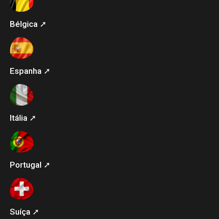
Bélgica ➚
Espanha ➚
Itália ➚
Portugal ➚
Suíça ➚