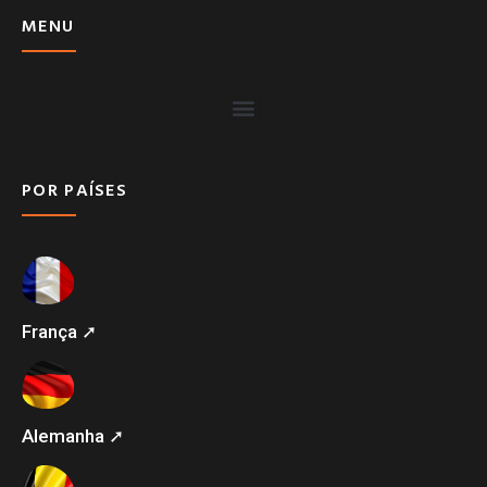
MENU
POR PAÍSES
França ➚
Alemanha ➚