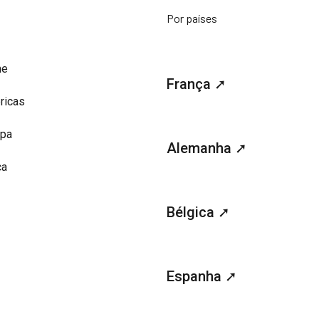
Por países
me
França ➚
ricas
opa
Alemanha ➚
ca
Bélgica ➚
Espanha ➚