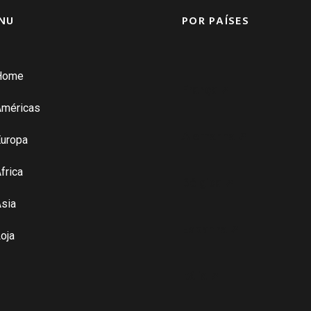
NU
POR PAÍSES
Home
França ➚
Américas
Alemanha ➚
uropa
frica
Bélgica ➚
sia
Espanha ➚
oja
Itália ➚