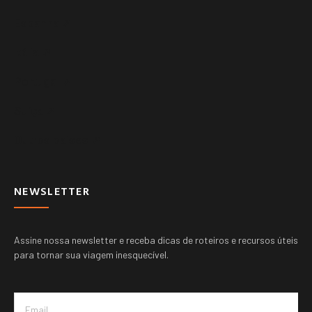
Espanha ➚
Itália ➚
Portugal ➚
Suíça ➚
Outros paises ➚
NEWSLETTER
Assine nossa newsletter e receba dicas de roteiros e recursos úteis
para tornar sua viagem inesquecível.