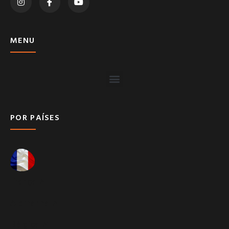
MENU
POR PAÍSES
França ➚
Alemanha ➚
Bélgica ➚