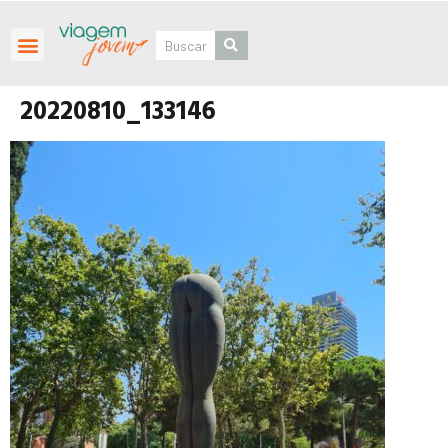
Roteiros Personalizados
20220810_133146