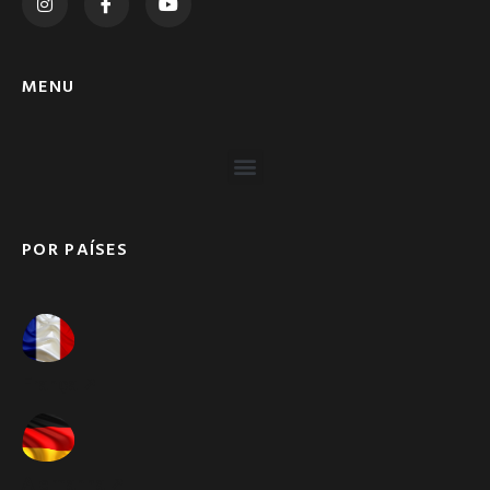
MENU
POR PAÍSES
França ➚
Alemanha ➚