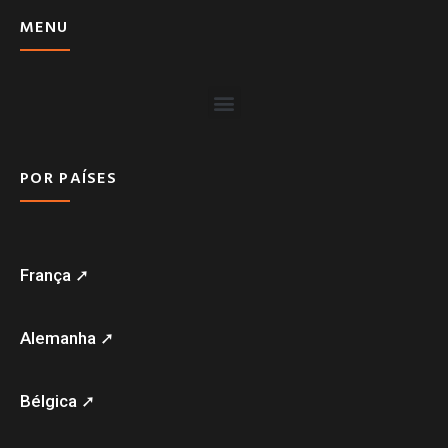
MENU
POR PAÍSES
França ➚
Alemanha ➚
Bélgica ➚