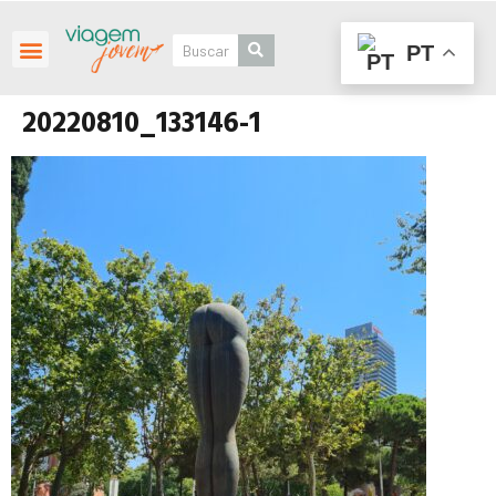
PT
Roteiros Personalizados
20220810_133146-1