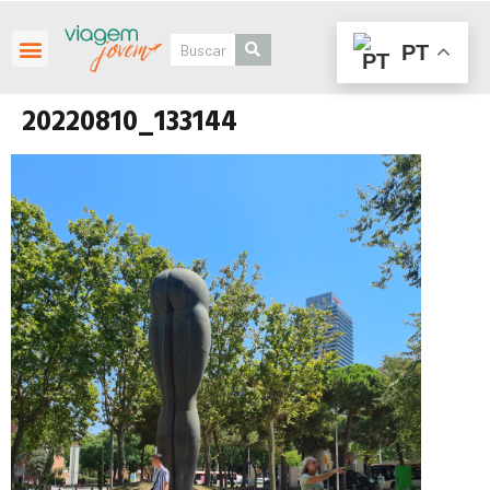
PT
Roteiros Personalizados
20220810_133144