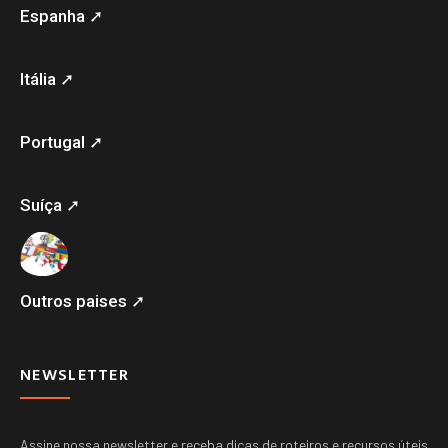
Espanha ➚
Itália ➚
Portugal ➚
Suíça ➚
Outros paises ➚
NEWSLETTER
Assine nossa newsletter e receba dicas de roteiros e recursos úteis