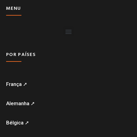
MENU
POR PAÍSES
França ➚
Alemanha ➚
Bélgica ➚