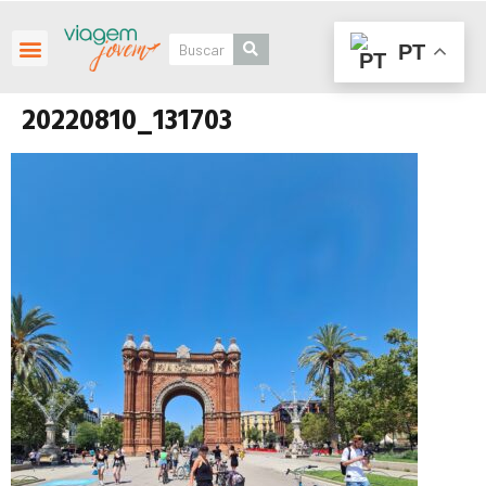
PT
Roteiros Personalizados
20220810_131703